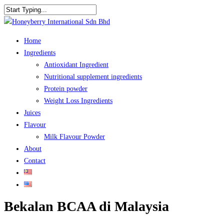
Skip
to
Close
main
Search
Menu
Home
content
Ingredients
Antioxidant Ingredient
Nutritional supplement ingredients
Protein powder
Weight Loss Ingredients
Juices
Flavour
Milk Flavour Powder
About
Contact
Bekalan BCAA di Malaysia