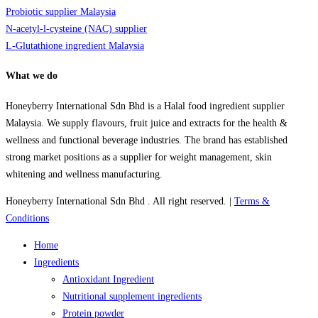
Probiotic supplier Malaysia
N-acetyl-l-cysteine (NAC) supplier
L-Glutathione ingredient Malaysia
What we do
Honeyberry International Sdn Bhd is a Halal food ingredient supplier
Malaysia. We supply flavours, fruit juice and extracts for the health &
wellness and functional beverage industries. The brand has established
strong market positions as a supplier for weight management, skin
whitening and wellness manufacturing.
Honeyberry International Sdn Bhd . All right reserved. |
Terms &
Conditions
Close
Home
Menu
Ingredients
Antioxidant Ingredient
Nutritional supplement ingredients
Protein powder